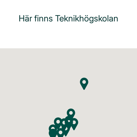
timmes pendlingsavstånd från skolan.
Här finns Teknikhögskolan
Vanligtvis ingår några träffar på plats hos
Teknikhögskolan, så du behöver vara beredd på att
kunna ta dig till skolan vid enstaka tillfällen under
studietiden. Kontakta utbildningsledaren vid frågor om
platsträffar eller LIA.