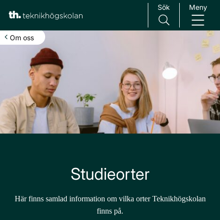
Sök
Meny
Main Navigation
Om oss
Studieorter
Här finns samlad information om vilka orter Teknikhögskolan
finns på.