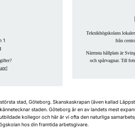
Teknikhögskolans lokaler 
n 1
från centr
g
Närmsta hållplats är Svin
gifter?
och spårvagnar. Till fot
dare!
t största stad, Göteborg. Skanskaskrapan (även kallad Läpps
kännetecknar staden. Göteborg är en av landets mest expansi
lutbildade kollegor och här är vi ofta den naturliga samarbet
högskolan hos din framtida arbetsgivare.