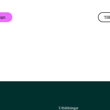
lan
Til
Utbildningar