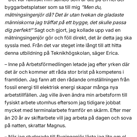
byggarbetsplatser som sa till mig
”Men du,
mätningsingenjör då? Det är utan tvekan de gladaste
människorna jag träffat på ett bygge, det skulle passa
dig perfekt!”
Sagt och gjort, jag kollade upp vad en
mätningsingenjör gör och föll direkt, det är detta jag ska
syssla med. Från det var steget inte långt till att hitta
denna utbildning på Teknikhögskolan, säger Erica.
– Inne på Arbetsförmedlingen letade jag efter yrken där
det är och kommer att råda stor brist på kompetens i
framtiden. Jag fann att den rådande omställningen från
fossil energi till elektrisk energi skapar många nya
arbetstillfällen. Jag ville även ändra min arbetsform till
fysiskt arbete utomhus eftersom jag tidigare jobbat
mycket med terminalarbete framför en skärm. Efter mer
än 20 år av skiftarbete vill jag arbeta på dagen och sova
på natten, skrattar Magnus.
– När jag studerade till flygingenjör läste jag lite om el