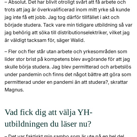
– Absolut. Det har blivit otroligt svårt att få arbete och
trots att jag är överkvalificerad inom mitt yrke så kunde
jag inte få ett jobb. Jag tog därför tillfället i akt och
började studera. Tack vare min tidigare utbildning så var
jag behörig att söka till distributionselektriker, vilket jag
är väldigt tacksam för, säger Walid.
– Fler och fler står utan arbete och yrkesområden som
lider stor brist på kompetens blev avgörande för att jag
skulle börja studera. Jag blev permitterad och arbetslös
under pandemin och finns det något bättre att göra som
permitterad under en pandemi än att studera?, skrattar
Magnus.
Vad fick dig att välja YH-
utbildningen du läser nu?
– Det var faktiskt min sambo som är ute på en hel del