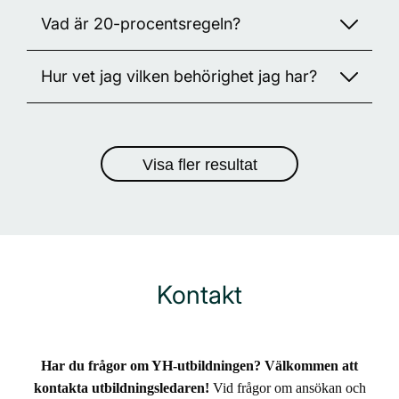
Vad är 20-procentsregeln?
Hur vet jag vilken behörighet jag har?
Inom yrkeshögskolan finns det olika sätt att bli behörig
på. 20-procenstregeln är en av dem. Vad som menas
med regeln är att 20 procent av årsplatserna på en YH-
antagning.se
På
kan du se vilken typ av behörighet du
utbildning får bestå av studerande som inte uppfyller de
har!
Visa fler resultat
formella behörighetskraven.
Läs mer om 20-procentsregeln här
Kontakt
Har du frågor om YH-utbildningen? Välkommen att
kontakta utbildningsledaren!
Vid frågor om ansökan och