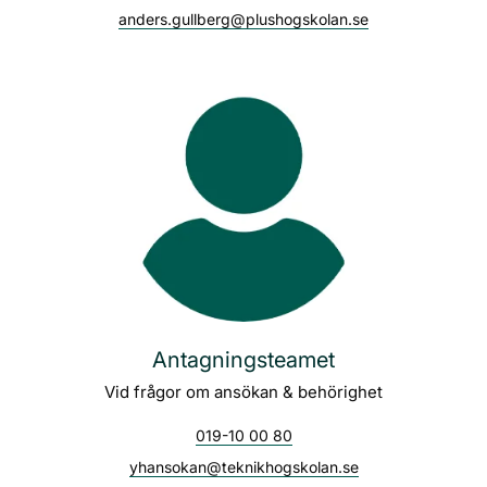
anders.gullberg@plushogskolan.se
Antagningsteamet
Vid frågor om ansökan & behörighet
019-10 00 80
yhansokan@teknikhogskolan.se