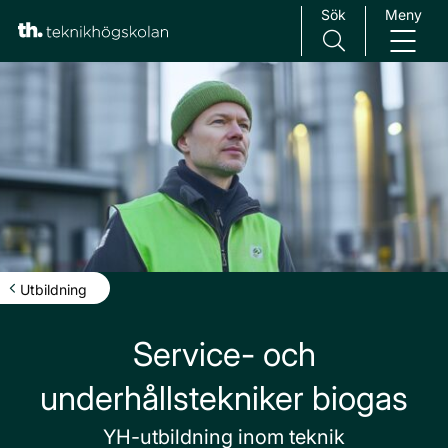
Sök
Meny
Main Navigation
Utbildning
Service- och
underhållstekniker biogas
YH-utbildning inom teknik