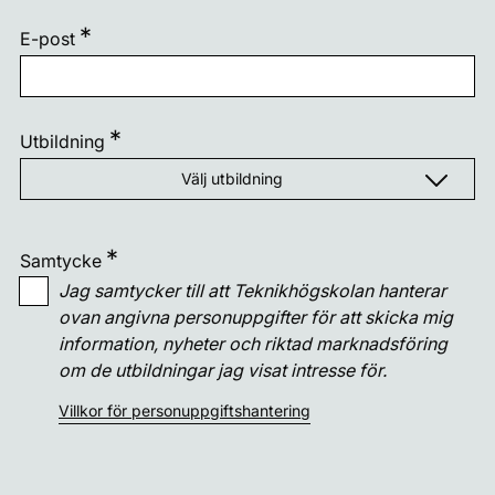
E-post
Utbildning
Välj utbildning
Alla områden
Samtycke
El och energi
Alla utbildningar
Jag samtycker till att Teknikhögskolan hanterar
ovan angivna personuppgifter för att skicka mig
IT
Alla inom El och energi
information, nyheter och riktad marknadsföring
om de utbildningar jag visat intresse för.
Kurser
- Alla inom IT
Distributionselektriker
Villkor för personuppgiftshantering
Samhällsbyggnad
- Alla YH-kurser
Fullstackutvecklare inriktning JavaScript
Elektronikingenjör
Teknik
Alla inom Samhällsbyggnad
AI-verktyg för systemutvecklare
IT-säkerhetsspecialist