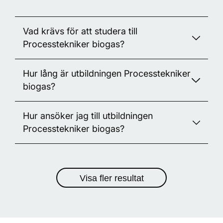
Vad krävs för att studera till
Processtekniker biogas?
Hur lång är utbildningen Processtekniker
För att studera till Processtekniker biogas på
biogas?
Teknikhögskolan behöver du ha en gymnasieexamen
eller motsvarande och godkänt betyg i Matematik 2.
Hur ansöker jag till utbildningen
YH-utbildningen till Processtekniker biogas på
Processtekniker biogas?
Teknikhögskolan är 2 år och läses på heltid.
För att ansöka till utbildningen Processtekniker biogas
logga in på vår ansökningsportal yh-
behöver du
Visa fler resultat
antagning.se