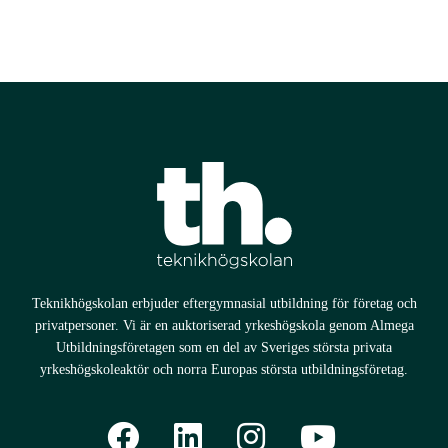
CAD-konstruktör inom mekanik
VVS-ingenjör
Data Center Technician
Drift- och underhållstekniker vätgas
Ljud- och musikproducent
Processoperatör livsmedel
Service- och underhållstekniker biogas
Technical Sales Manager
Teknikhögskolan erbjuder eftergymnasial utbildning för företag och
privatpersoner. Vi är en auktoriserad yrkeshögskola genom Almega
Utbildningsföretagen som en del av Sveriges största privata
yrkeshögskoleaktör och norra Europas största utbildningsföretag.