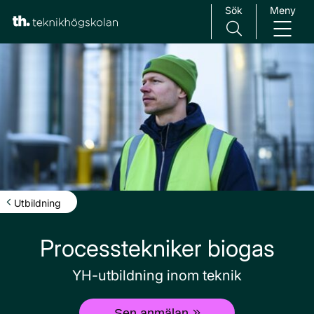
Sök
Meny
Main Navigation
Utbildning
Processtekniker biogas
YH-utbildning inom teknik
Sen anmälan