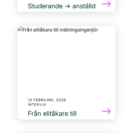
Studerande → anställd
IT-säkerhetsspecialist
Alex Lindell bytte bana från lager och
butik till IT-säkerhetsspecialist. Efter 2
års studier fick han jobb på sin tidigare
LIA-plats. Här berättar han om resan dit.
13 FEBRUARI, 2026
INTERVJU
Från elitåkare till
mätningsingenjör
David har många strängar på sin lyra –