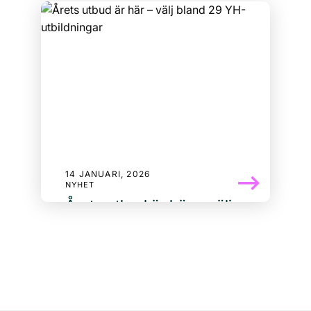
han har varit elitåkare i puckelpist,
kommunikatör i Jokkmokk och nu
studerar han till mätningsingenjör inom
järnväg ...
14 JANUARI, 2026
NYHET
Årets utbud är här – välj
bland 29 YH-utbildningar
I år kan du välja bland 29 utbildningar
med start i höst. Se årets
utbildningsnyheter här!