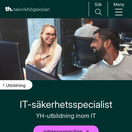
Sök
Meny
Main Navigation
Utbildning
IT-säkerhetsspecialist
YH-utbildning inom IT
Intresseanmälan