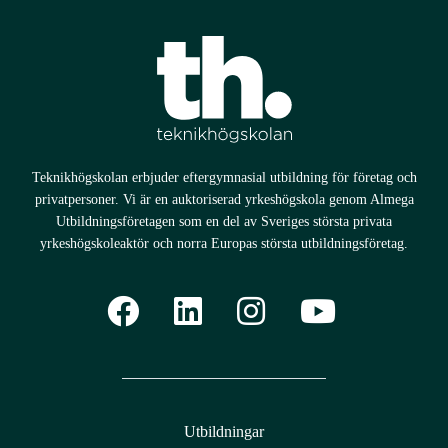
Data Center Technician
Drift- och underhållstekniker vätgas
Ljud- och musikproducent
Processoperatör livsmedel
Teknikhögskolan erbjuder eftergymnasial utbildning för företag och
privatpersoner. Vi är en auktoriserad yrkeshögskola genom Almega
Service- och underhållstekniker biogas
Utbildningsföretagen som en del av Sveriges största privata
yrkeshögskoleaktör och norra Europas största utbildningsföretag.
Technical Sales Manager
Utbildningar