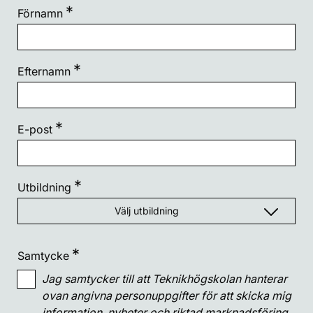
Förnamn
Efternamn
E-post
Utbildning
Välj utbildning
Alla områden
Samtycke
El och energi
Jag samtycker till att Teknikhögskolan hanterar
Alla utbildningar
ovan angivna personuppgifter för att skicka mig
IT
Alla inom El och energi
information, nyheter och riktad marknadsföring