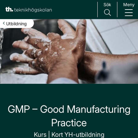
Sök
Meny
Main Navigation
Utbildning
GMP – Good Manufacturing
Practice
Kurs | Kort YH-utbildning