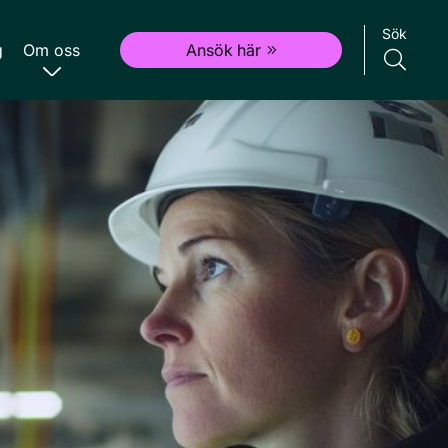
Sök
g
Om oss
Ansök här