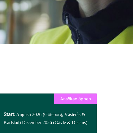
Ansökan öppen
Start:
Augusti 2026 (Göteborg, Västerås &
Karlstad) December 2026 (Gävle & Distans)