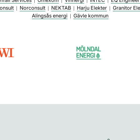
nfall Services
Omexom
Vinnergi
INTEC
EQ Engineer
|
|
|
|
onsult
Norconsult
NEKTAB
Harju Elekter
Granitor El
|
|
|
|
Alingsås energi
Gävle kommun
|