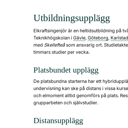
Utbildningsupplägg
Elkraftsingenjör är en heltidsutbildning på t
Teknikhögskolan i
Gävle
,
Göteborg
,
Karlsta
med
Skellefteå
som ansvarig ort. Studietakte
timmars studier per vecka.
Platsbundet upplägg
De platsbundna starterna har ett hybriduppl
undervisning kan ske på distans i vissa kurs
och elmoment alltid genomförs på plats. Rest
grupparbeten och självstudier.
Distansupplägg