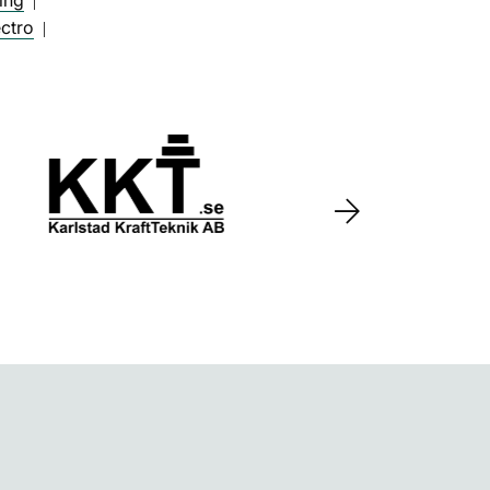
ing
|
ectro
|