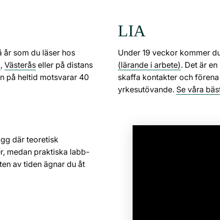
LIA
vå år som du läser hos
Under 19 veckor kommer du 
d
,
Västerås
eller på distans
(lärande i arbete)
. Det är en
n på heltid motsvarar 40
skaffa kontakter och förena
yrkesutövande.
Se våra bäst
ägg
där teoretisk
er, medan praktiska labb-
en av tiden ägnar du åt