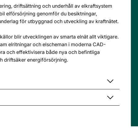
ring, driftsättning och underhåll av elkraftsystem
abil elförsörjning genomför du besiktningar,
 underlag för utbyggnad och utveckling av kraftnätet.
ällor blir utvecklingen av smarta elnät allt viktigare.
 fram elritningar och elscheman i moderna CAD-
a och effektivisera både nya och befintliga
h driftsäker energiförsörjning.