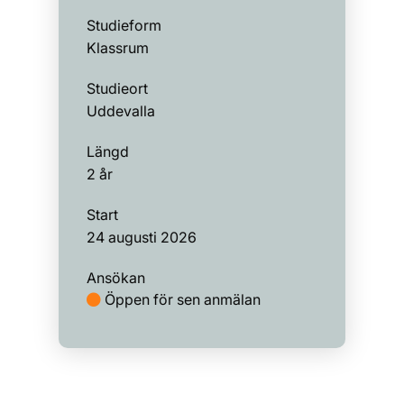
Studieform
Klassrum
Studieort
Uddevalla
Längd
2 år
Start
24 augusti 2026
Ansökan
Öppen för sen anmälan