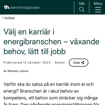
Sök
Meny
Main Navigation
Artikel
Välj en karriär i
energibranschen – växande
behov, lätt till jobb
Dela
Publicerad 12 oktober 2022
Nyhet
Av Mikaela Laakso
Varför ska du satsa på en karriär inom el och
energi? Branschen är i akut behov av
kompetens, ett behov som sträcker sig många
år fram. Den pågående energiomställningen för