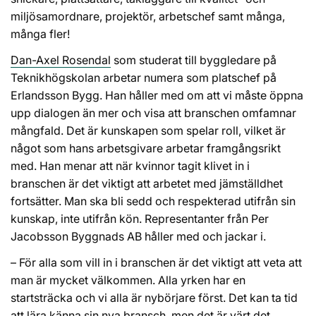
miljösamordnare, projektör, arbetschef samt många,
många fler!
Dan-Axel Rosendal
som studerat till byggledare på
Teknikhögskolan arbetar numera som platschef på
Erlandsson Bygg. Han håller med om att vi måste öppna
upp dialogen än mer och visa att branschen omfamnar
mångfald. Det är kunskapen som spelar roll, vilket är
något som hans arbetsgivare arbetar framgångsrikt
med. Han menar att när kvinnor tagit klivet in i
branschen är det viktigt att arbetet med jämställdhet
fortsätter. Man ska bli sedd och respekterad utifrån sin
kunskap, inte utifrån kön. Representanter från Per
Jacobsson Byggnads AB håller med och jackar i.
– För alla som vill in i branschen är det viktigt att veta att
man är mycket välkommen. Alla yrken har en
startsträcka och vi alla är nybörjare först. Det kan ta tid
att lära känna sin nya bransch, men det är värt det.