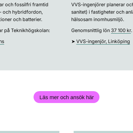
ar och fossilfri framtid
VVS-ingenjörer planerar och
l- och hybridfordon,
sanitet) i fastigheter och an
ioner och batterier.
hälsosam inomhusmiljö.
ar på Teknikhögskolan:
Genomsnittlig lön
37 100 kr
ns
➤
VVS-ingenjör, Linköping
Läs mer och ansök här