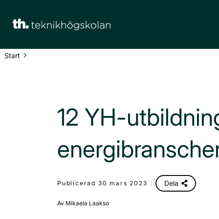
Main Navigation
Start
12 YH-utbildnin
energibransche
Dela
Publicerad 30 mars 2023
Av Mikaela Laakso