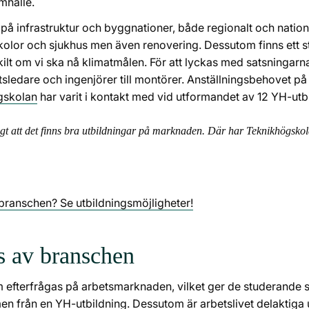
amhälle.
 på infrastruktur och byggnationer, både regionalt och nationel
lor och sjukhus men även renovering. Dessutom finns ett s
skilt om vi ska nå klimatmålen. För att lyckas med satsningar
rbetsledare och ingenjörer till montörer. Anställningsbehovet p
gskolan
har varit i kontakt med vid utformandet av 12 YH-ut
t att det finns bra utbildningar på marknaden. Där har Teknikhögskolan
ggbranschen? Se utbildningsmöjligheter!
s av branschen
fterfrågas på arbetsmarknaden, vilket ger de studerande sto
amen från en YH-utbildning. Dessutom är arbetslivet delaktiga