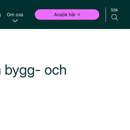
Sök
g
Om oss
Ansök här
m bygg- och