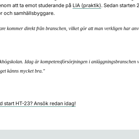
nom att ta emot studerande på
LIA (praktik)
. Sedan starten
rer och samhällsbyggare.
are kommer direkt från branschen, vilket gör att man verkligen har anvä
nikhögskolan. Idag är kompetensförsörjningen i anläggningsbranschen vår
aget känns mycket bra."
d start HT-23? Ansök redan idag!