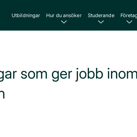
Utbildningar
Hur du ansöker
Studerande
Företa
gar som ger jobb ino
n