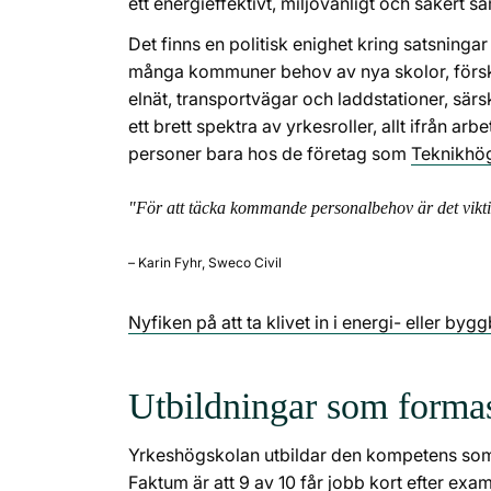
ett energieffektivt, miljövänligt och säkert s
Det finns en politisk enighet kring satsningar
många kommuner behov av nya skolor, försko
elnät, transportvägar och laddstationer, sär
ett brett spektra av yrkesroller, allt ifrån a
personer bara hos de företag som
Teknikhö
"För att täcka kommande personalbehov är det viktig
– Karin Fyhr, Sweco Civil
Nyfiken på att ta klivet in i energi- eller by
Utbildningar som forma
Yrkeshögskolan utbildar den kompetens som e
Faktum är att 9 av 10 får jobb kort efter ex