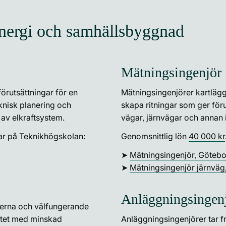
nergi och samhällsbyggnad
Mätningsingenjör
örutsättningar för en
Mätningsingenjörer kartlägg
knisk planering och
skapa ritningar som ger för
 av elkraftsystem.
vägar, järnvägar och annan i
ar på Teknikhögskolan:
Genomsnittlig lön
40 000 kr
➤
Mätningsingenjör, Göteb
➤
Mätningsingenjör järnväg
Anläggningsingen
derna och välfungerande
itet med minskad
Anläggningsingenjörer tar fr