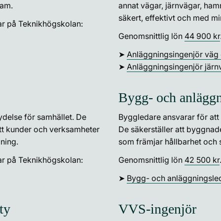
ram.
annat vägar, järnvägar, hamn
säkert, effektivt och med m
ar på Teknikhögskolan:
Genomsnittlig lön
44 900 kr
➤
Anläggningsingenjör väg 
➤
Anläggningsingenjör järn
Bygg- och anläggn
ydelse för samhället. De
Byggledare ansvarar för att
 att kunder och verksamheter
De säkerställer att byggnade
jning.
som främjar hållbarhet och 
ar på Teknikhögskolan:
Genomsnittlig lön
42 500 kr
➤
Bygg- och anläggningsle
ty
VVS-ingenjör